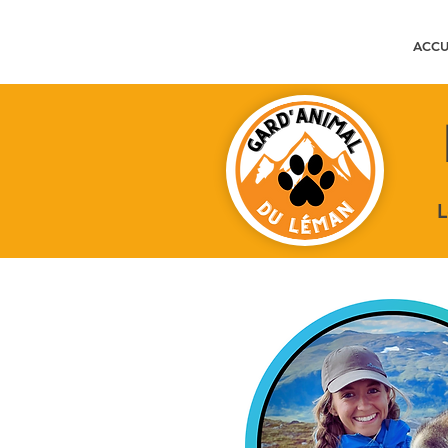
ACCU
L