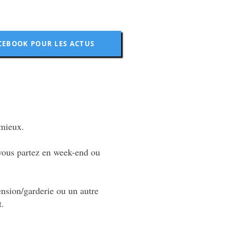
CEBOOK POUR LES ACTUS
 mieux.
 vous partez en week-end ou
ension/garderie ou un autre
t.