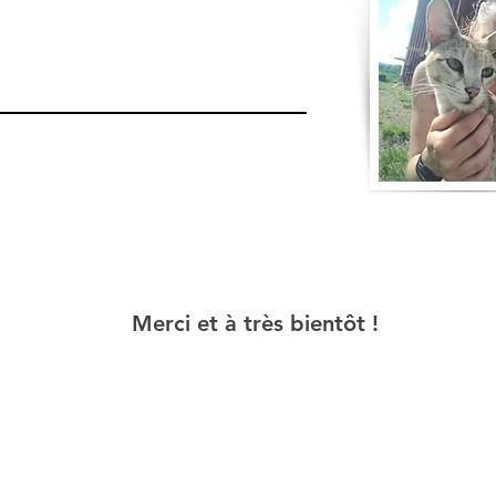
Merci et à très bientôt !
ons de vente
© 2023 - GARD'ANIMAL DU LEMAN
Mentions lég
SIRET : en cours de changement