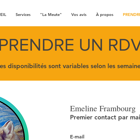
EIL
Services
"La Meute"
Vos avis
À propos
PRENDR
PRENDRE UN RD
es disponibilités sont variables selon les semain
Emeline Frambourg
Premier contact par ma
E-mail