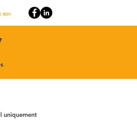
E RDV
V
es
il uniquement